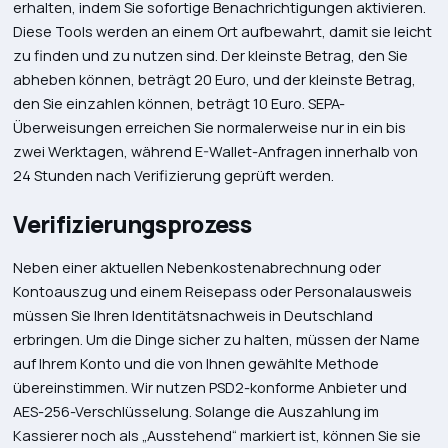
erhalten, indem Sie sofortige Benachrichtigungen aktivieren.
Diese Tools werden an einem Ort aufbewahrt, damit sie leicht
zu finden und zu nutzen sind. Der kleinste Betrag, den Sie
abheben können, beträgt 20 Euro, und der kleinste Betrag,
den Sie einzahlen können, beträgt 10 Euro. SEPA-
Überweisungen erreichen Sie normalerweise nur in ein bis
zwei Werktagen, während E-Wallet-Anfragen innerhalb von
24 Stunden nach Verifizierung geprüft werden.
Verifizierungsprozess
Neben einer aktuellen Nebenkostenabrechnung oder
Kontoauszug und einem Reisepass oder Personalausweis
müssen Sie Ihren Identitätsnachweis in Deutschland
erbringen. Um die Dinge sicher zu halten, müssen der Name
auf Ihrem Konto und die von Ihnen gewählte Methode
übereinstimmen. Wir nutzen PSD2-konforme Anbieter und
AES-256-Verschlüsselung. Solange die Auszahlung im
Kassierer noch als „Ausstehend“ markiert ist, können Sie sie