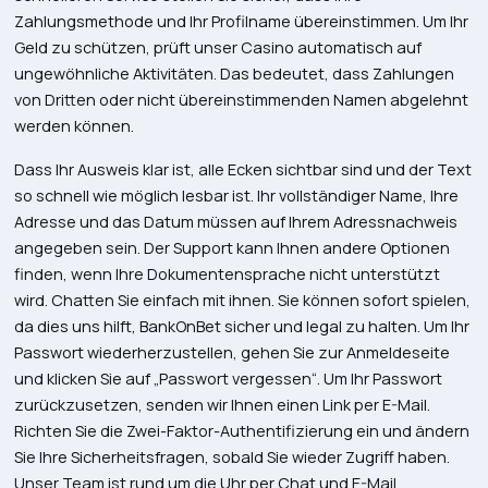
Zahlungsmethode und Ihr Profilname übereinstimmen. Um Ihr
Geld zu schützen, prüft unser Casino automatisch auf
ungewöhnliche Aktivitäten. Das bedeutet, dass Zahlungen
von Dritten oder nicht übereinstimmenden Namen abgelehnt
werden können.
Dass Ihr Ausweis klar ist, alle Ecken sichtbar sind und der Text
so schnell wie möglich lesbar ist. Ihr vollständiger Name, Ihre
Adresse und das Datum müssen auf Ihrem Adressnachweis
angegeben sein. Der Support kann Ihnen andere Optionen
finden, wenn Ihre Dokumentensprache nicht unterstützt
wird. Chatten Sie einfach mit ihnen. Sie können sofort spielen,
da dies uns hilft, BankOnBet sicher und legal zu halten. Um Ihr
Passwort wiederherzustellen, gehen Sie zur Anmeldeseite
und klicken Sie auf „Passwort vergessen“. Um Ihr Passwort
zurückzusetzen, senden wir Ihnen einen Link per E-Mail.
Richten Sie die Zwei-Faktor-Authentifizierung ein und ändern
Sie Ihre Sicherheitsfragen, sobald Sie wieder Zugriff haben.
Unser Team ist rund um die Uhr per Chat und E-Mail