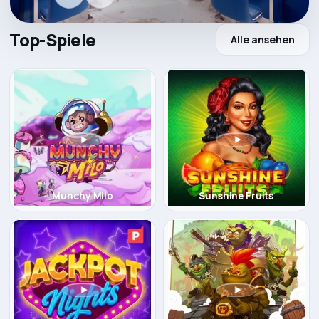
Top-Spiele
Alle ansehen
Munchy Milo
Sunshine Fruits