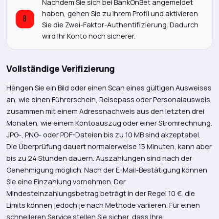
Nachdem Sie sich bei BankOnBet angemeldet
haben, gehen Sie zu Ihrem Profil und aktivieren
Sie die Zwei-Faktor-Authentifizierung. Dadurch
wird Ihr Konto noch sicherer.
Vollständige Verifizierung
Hängen Sie ein Bild oder einen Scan eines gültigen Ausweises
an, wie einen Führerschein, Reisepass oder Personalausweis,
zusammen mit einem Adressnachweis aus den letzten drei
Monaten, wie einem Kontoauszug oder einer Stromrechnung.
JPG-, PNG- oder PDF-Dateien bis zu 10 MB sind akzeptabel.
Die Überprüfung dauert normalerweise 15 Minuten, kann aber
bis zu 24 Stunden dauern. Auszahlungen sind nach der
Genehmigung möglich. Nach der E-Mail-Bestätigung können
Sie eine Einzahlung vornehmen. Der
Mindesteinzahlungsbetrag beträgt in der Regel 10 €, die
Limits können jedoch je nach Methode variieren. Für einen
schnelleren Service stellen Sie sicher, dass Ihre