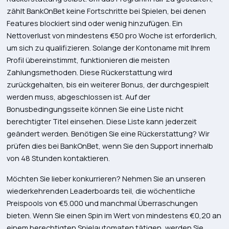
zählt BankOnBet keine Fortschritte bei Spielen, bei denen
Features blockiert sind oder wenig hinzufügen. Ein
Nettoverlust von mindestens €50 pro Woche ist erforderlich,
um sich zu qualifizieren. Solange der Kontoname mit Ihrem
Profil übereinstimmt, funktionieren die meisten
Zahlungsmethoden. Diese Rückerstattung wird
zurückgehalten, bis ein weiterer Bonus, der durchgespielt
werden muss, abgeschlossen ist. Auf der
Bonusbedingungsseite können Sie eine Liste nicht
berechtigter Titel einsehen. Diese Liste kann jederzeit
geändert werden. Benötigen Sie eine Rückerstattung? Wir
prüfen dies bei BankOnBet, wenn Sie den Support innerhalb
von 48 Stunden kontaktieren.
Möchten Sie lieber konkurrieren? Nehmen Sie an unseren
wiederkehrenden Leaderboards teil, die wöchentliche
Preispools von €5.000 und manchmal Überraschungen
bieten. Wenn Sie einen Spin im Wert von mindestens €0,20 an
einem berechtigten Spielautomaten tätigen, werden Sie