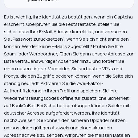
Es ist wichtig, Ihre Identität zu bestätigen, wenn ein Captcha
erscheint. Überprüfen Sie die Feststelltaste, stellen Sie
sicher, dass Ihre E-Mail-Adresse korrekt ist, und versuchen
Sie „Passwort zurücksetzen“, wenn Sie sich nicht anmelden
können. Werden keine E-Mails zugestellt? Prüfen Sie Ihre
Spam- oder Werbeordner, fügen Sie dann unsere Adresse zur
Liste vertrauenswürdiger Absender hinzu und fordern Sie
einen neuen Link an. Vermeiden Sie am besten VPNs und
Proxys, die den Zugriff blockieren können, wenn die Seite sich
ständig neu lädt. Aktivieren Sie die Zwei-Faktor-
Authentifizierung in Ihrem Profil und speichern Sie Ihre
Wiederherstellungscodes offline für zusätzliche Sicherheit
auf BankOnBet. Bei Sicherheitsprüfungen können Spieler mit
deutscher Adresse aufgefordert werden, ihre Identität
nachzuweisen. Sie können den sicheren Uploader nutzen,
um uns einen gültigen Ausweis und einen aktuellen
Adressnachweis zu senden. Wir prüfen die meisten Dateien