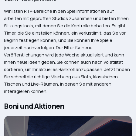
Wir listen RTP-Bereiche in den Spielinformationen auf,
arbeiten mit geprüften Studios zusammen und bieten Ihnen
Sitzungstools, mit denen Sie die Kontrolle behalten. Es gibt
Timer, die Sie einstellen können, ein Verlustlimit, das Sie vor
Beginn festlegen können, und Sie können Ihre Spiele
jederzeit nachverfolgen. Der Filter für neue
Veröffentlichungen wird jede Woche aktualisiert und kann
Ihnen neue Ideen geben. Sie können auch nach Volatilität
sortieren, um Ihr aktuelles Bankroll anzupassen. Jetzt finden
Sie schnell die richtige Mischung aus Slots, klassischen
Tischen und Live-Räumen, in denen Sie mit anderen
interagieren können.
Boni und Aktionen