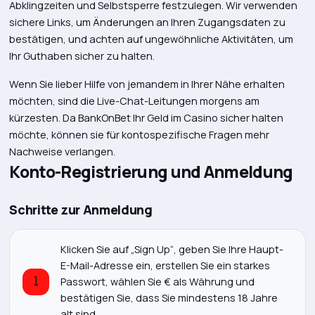
Abklingzeiten und Selbstsperre festzulegen. Wir verwenden
sichere Links, um Änderungen an Ihren Zugangsdaten zu
bestätigen, und achten auf ungewöhnliche Aktivitäten, um
Ihr Guthaben sicher zu halten.
Wenn Sie lieber Hilfe von jemandem in Ihrer Nähe erhalten
möchten, sind die Live-Chat-Leitungen morgens am
kürzesten. Da BankOnBet Ihr Geld im Casino sicher halten
möchte, können sie für kontospezifische Fragen mehr
Nachweise verlangen.
Konto-Registrierung und Anmeldung
Schritte zur Anmeldung
Klicken Sie auf „Sign Up“, geben Sie Ihre Haupt-
E-Mail-Adresse ein, erstellen Sie ein starkes
Passwort, wählen Sie € als Währung und
bestätigen Sie, dass Sie mindestens 18 Jahre
alt sind.