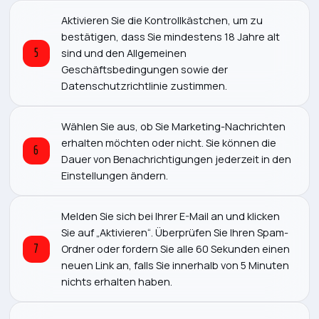
Aktivieren Sie die Kontrollkästchen, um zu
bestätigen, dass Sie mindestens 18 Jahre alt
sind und den Allgemeinen
Geschäftsbedingungen sowie der
Datenschutzrichtlinie zustimmen.
Wählen Sie aus, ob Sie Marketing-Nachrichten
erhalten möchten oder nicht. Sie können die
Dauer von Benachrichtigungen jederzeit in den
Einstellungen ändern.
Melden Sie sich bei Ihrer E-Mail an und klicken
Sie auf „Aktivieren“. Überprüfen Sie Ihren Spam-
Ordner oder fordern Sie alle 60 Sekunden einen
neuen Link an, falls Sie innerhalb von 5 Minuten
nichts erhalten haben.