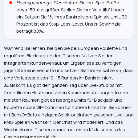
Hochspannungs-Plan:
Halten Sie Ihre Spin-Größe
etwa 150-mal größer. Stellen Sie Ihre Volatilität hoch
ein. Setzen Sie 1% Ihres Bankrolls pro Spin als Limit. 30
Prozent ist das Stop-Loss-Level. Unser Gewinnziel
beträgt 80%.
Während Sie lernen, bleiben Sie bei European Roulette und
regulärem Blackjack an den Tischen. Nutzen Sie den
integrierten Rundenverlauf, um Ergebnisse zu verfolgen,
jagen Sie keine Verluste und setzen Sie Ihre Einsätze so, dass
eine Verlustserie von 10–15 Runden Ihr Bankroll nicht
auslöscht. Es gibt den ganzen Tag über Live-Studios mit
freundlichen Hosts und vielen Kameraeinstellungen. In den
meisten Räumen gibt es niedrige Limits für Blackjack und
Roulette sowie VIP-Optionen für höhere Einsätze. Sie können
mit BankOnBets einzigem Selektor einfach zwischen Live- und
RNG-Spielen wechseln. Der Chat wird moderiert, und das
Wechseln von Tischen dauert nur einen Klick, sodass das
Casino reibungslos läuft.