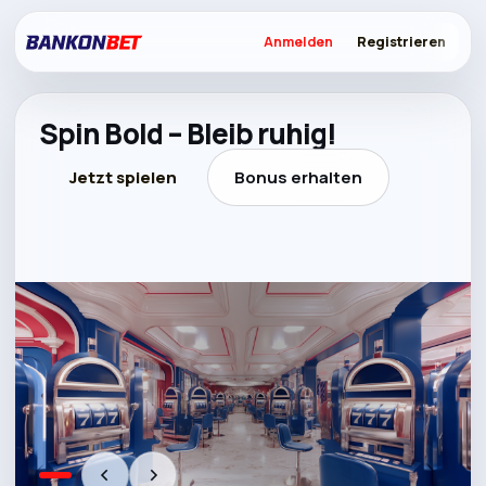
Anmelden
Registrieren
Spin Bold – Bleib ruhig!
Jetzt spielen
Bonus erhalten