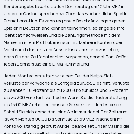
Sonderangebotskarte. Jeden Donnerstag um 12 Uhr MEZ in
unserem Casino sprechen wir über das wöchentliche Spiel im
Promotions-Hub. Es kann regionale Beschränkungen geben.
Spieler in Deutschland können teilnehmen, solange sie ihre
Identität nachweisen und die Zahlungsmethode mit dem
Namen in ihrem Profil übereinstimmt. Mehrere Konten oder
Missbrauch führen zum Ausschluss. Um sicherzustellen,
dass Sie das Zeitfenster nicht verpassen, sendet BankOnBet
jeden Donnerstag eine E-Mail-Erinnerung.
Jeden Montag erstatten wir einen Teil der Netto-Slot-
Verluste der Vorwoche als Echtgeld zurück. Dies hilft, Verluste
zu senken. 10 Prozent bis zu 200 Euro für Slots und 5 Prozent
bis zu 300 Euro für Live-Tische. Wenn Sie die Rückerstattung
bis 15:00 MEZ erhalten, müssen Sie sie nicht durchspielen.
Sobald Sie sich anmelden, sind Sie immer dabei. Der Zeitraum
ist von Montag 00:00 bis Sonntag 23:59 MEZ. Nachdem Ihr
Konto vollständig geprüft wurde, bearbeitet unser Casino die
Rückerstattung selbst. Um das Programm fair zu gestalten,