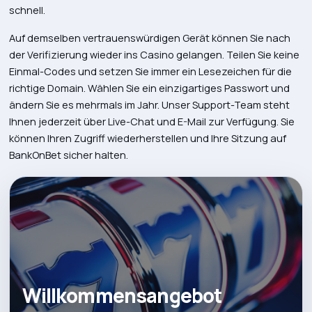
schnell.
Auf demselben vertrauenswürdigen Gerät können Sie nach
der Verifizierung wieder ins Casino gelangen. Teilen Sie keine
Einmal-Codes und setzen Sie immer ein Lesezeichen für die
richtige Domain. Wählen Sie ein einzigartiges Passwort und
ändern Sie es mehrmals im Jahr. Unser Support-Team steht
Ihnen jederzeit über Live-Chat und E-Mail zur Verfügung. Sie
können Ihren Zugriff wiederherstellen und Ihre Sitzung auf
BankOnBet sicher halten.
Willkommensangebot