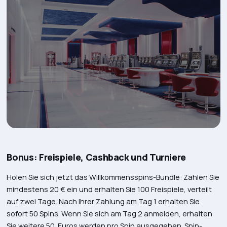
Bonus: Freispiele, Cashback und Turniere
Holen Sie sich jetzt das Willkommensspins-Bundle: Zahlen Sie
mindestens 20 € ein und erhalten Sie 100 Freispiele, verteilt
auf zwei Tage. Nach Ihrer Zahlung am Tag 1 erhalten Sie
sofort 50 Spins. Wenn Sie sich am Tag 2 anmelden, erhalten
Sie weitere 50. Euros werden pro Spin ausgegeben. Spin-